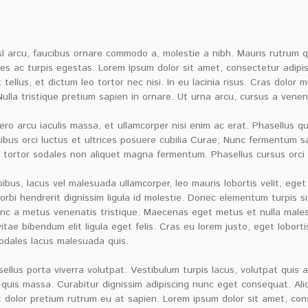
isl arcu, faucibus ornare commodo a, molestie a nibh. Mauris rutrum
 ac turpis egestas. Lorem ipsum dolor sit amet, consectetur adipiscin
t tellus, et dictum leo tortor nec nisi. In eu lacinia risus. Cras dolo
 Nulla tristique pretium sapien in ornare. Ut urna arcu, cursus a venen
bero arcu iaculis massa, et ullamcorper nisi enim ac erat. Phasellus 
ibus orci luctus et ultrices posuere cubilia Curae; Nunc fermentum sagi
t tortor sodales non aliquet magna fermentum. Phasellus cursus orci 
pibus, lacus vel malesuada ullamcorper, leo mauris lobortis velit, ege
rbi hendrerit dignissim ligula id molestie. Donec elementum turpis sit
nunc a metus venenatis tristique. Maecenas eget metus et nulla male
 vitae bibendum elit ligula eget felis. Cras eu lorem justo, eget lobor
sodales lacus malesuada quis.
sellus porta viverra volutpat. Vestibulum turpis lacus, volutpat quis a
uis massa. Curabitur dignissim adipiscing nunc eget consequat. Aliqu
t dolor pretium rutrum eu at sapien. Lorem ipsum dolor sit amet, con