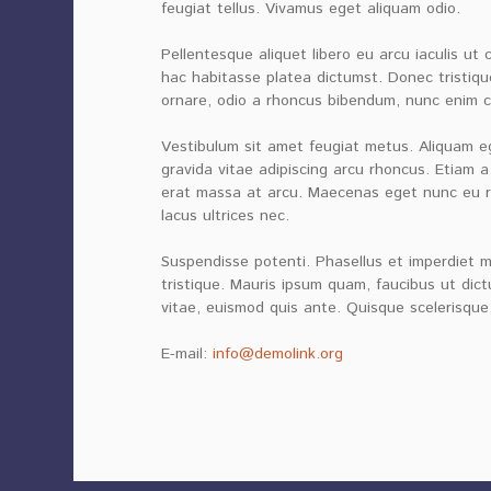
feugiat tellus. Vivamus eget aliquam odio.
Pellentesque aliquet libero eu arcu iaculis ut 
hac habitasse platea dictumst. Donec tristiq
ornare, odio a rhoncus bibendum, nunc enim c
Vestibulum sit amet feugiat metus. Aliquam eg
gravida vitae adipiscing arcu rhoncus. Etiam a
erat massa at arcu. Maecenas eget nunc eu ri
lacus ultrices nec.
Suspendisse potenti. Phasellus et imperdiet m
tristique. Mauris ipsum quam, faucibus ut dict
vitae, euismod quis ante. Quisque scelerisque,
E-mail:
info@demolink.org