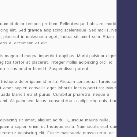
 quam id dolor tempus pretium. Pellentesque habitant morbi
g elit. Sed gravida adipiscing scelerisque. Sed mollis, nisl
r mi, placerat in malesuada eget, luctus sit amet sem. Etiam
atis a, accumsan at elit.
quis magna id magna imperdiet dapibus. Morbi pulvinar dignissim
ttis tortor at placerat. Integer mollis adipiscing orci, id
eu tellus auctor blandit. Suspendisse potenti.
t tristique dolor ipsum id nulla. Aliquam consequat turpis sed
 amet sapien convallis eget lobortis lectus porttitor. Mauris vel
suada blandit eu at purus. Curabitur pharetra, neque a
tis mi. Aliquam sem lacus, consectetur a adipiscing quis, tincidunt
dipiscing sit amet, aliquet ac dui. Quisque mauris nulla,
am a sapien enim, ut tristique nulla. Nam iaculis erat quis
sectetur adipiscing elit. Fusce malesuada massa urna, ac