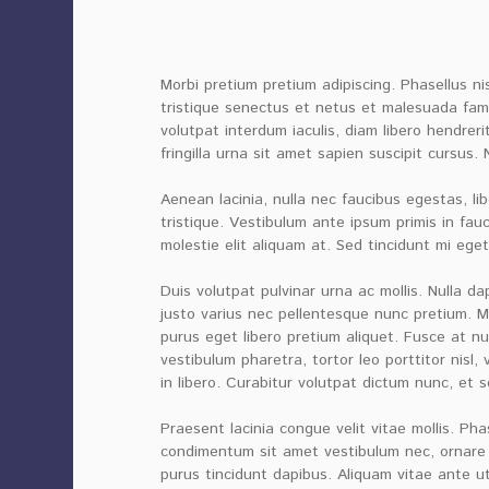
Morbi pretium pretium adipiscing. Phasellus n
tristique senectus et netus et malesuada fames
volutpat interdum iaculis, diam libero hendreri
fringilla urna sit amet sapien suscipit cursus.
Aenean lacinia, nulla nec faucibus egestas, li
tristique. Vestibulum ante ipsum primis in fauc
molestie elit aliquam at. Sed tincidunt mi ege
Duis volutpat pulvinar urna ac mollis. Nulla da
justo varius nec pellentesque nunc pretium. Mo
purus eget libero pretium aliquet. Fusce at 
vestibulum pharetra, tortor leo porttitor nisl,
in libero. Curabitur volutpat dictum nunc, et 
Praesent lacinia congue velit vitae mollis. Pha
condimentum sit amet vestibulum nec, ornare q
purus tincidunt dapibus. Aliquam vitae ante u