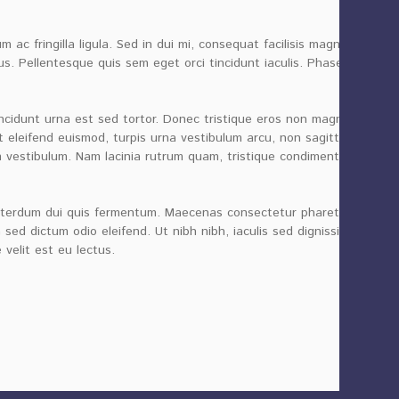
ac fringilla ligula. Sed in dui mi, consequat facilisis magna. In
 Pellentesque quis sem eget orci tincidunt iaculis. Phasellus
incidunt urna est sed tortor. Donec tristique eros non magna
t eleifend euismod, turpis urna vestibulum arcu, non sagittis
m vestibulum. Nam lacinia rutrum quam, tristique condimentum
n interdum dui quis fermentum. Maecenas consectetur pharetra
sed dictum odio eleifend. Ut nibh nibh, iaculis sed dignissim
 velit est eu lectus.