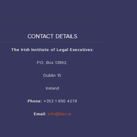
ND NO.: 187694 | POWERED BY THEHOSTINGPOOL
CONTACT DETAILS
The Irish Institute of Legal Executives:
P.O. Box 13862,
Dublin 15
Ireland
Phone:
+353 1 890 4278
Email:
info@iilex.ie