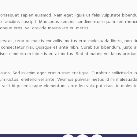
consequat sapien euismod. Nam eget ligula ut felis vulputate bibendum 
ue faucibus suscipit. Maecenas semper condimentum quam sed rhoncus.
ongue eros, vel gravida mauris leo eu metus.
estas, urna at mattis convallis, metus erat malesuada libero, non t
 consectetur nisi. Quisque et ante nibh. Curabitur bibendum, justo a
sus elementum lobortis eu at metus. Sed id mauris vel lacus pretiu
auris. Sed in enim eget erat rutrum tristique. Curabitur sollicitudi
um luctus, eleifend vel ante. Vivamus pulvinar metus id mi malesuada 
 velit id pellentesque elementum, ante leo volutpat risus, id molestie