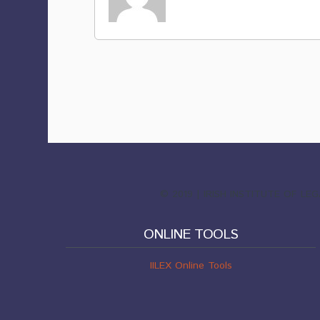
© 2019 | IRISH INSTITUTE OF L
ONLINE TOOLS
IILEX Online Tools