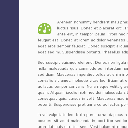
Arenean nonummy hendrerit mau phasel
luctus risus. Donec et placerat orci.
ante elit, in tempor ipsum. Proin nec n
feugiat est. Donec at lorem ac dolor venenatis ul
eget eros semper feugiat. Donec suscipit aliquam
eget sed mi. Suspendisse potenti. Phasellus adipi
Sed suscipit euismod eleifend. Donec non ligula
nulla, malesuada quis commodo eu, interdum non l
sed diam. Maecenas imperdiet tellus at enim int
convallis sit amet, molestie vitae leo. Etiam at 
ac lacus tempor convallis. Nulla neque velit, g
quam. Aliquam iaculis nibh nec dui malesuada sit a
consequat quis, cursus in velit. Maecenas mauri
potenti. Suspendisse pretium arcu ac lectus port
In vel vulputate leo. Nulla purus urna, dapibus a 
posuere sit amet malesuada in, porttitor sed lo
urna dui, quis ultricies sem. Vestibulum at neq