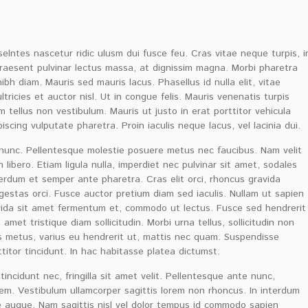
ntes nascetur ridic ulusm dui fusce feu. Cras vitae neque turpis, i
 Praesent pulvinar lectus massa, at dignissim magna. Morbi pharetra
ibh diam. Mauris sed mauris lacus. Phasellus id nulla elit, vitae
tricies et auctor nisl. Ut in congue felis. Mauris venenatis turpis
 tellus non vestibulum. Mauris ut justo in erat porttitor vehicula
scing vulputate pharetra. Proin iaculis neque lacus, vel lacinia dui.
 nunc. Pellentesque molestie posuere metus nec faucibus. Nam velit
ibero. Etiam ligula nulla, imperdiet nec pulvinar sit amet, sodales
erdum et semper ante pharetra. Cras elit orci, rhoncus gravida
egestas orci. Fusce auctor pretium diam sed iaculis. Nullam ut sapien
ravida sit amet fermentum et, commodo ut lectus. Fusce sed hendrerit
met tristique diam sollicitudin. Morbi urna tellus, sollicitudin non
s metus, varius eu hendrerit ut, mattis nec quam. Suspendisse
titor tincidunt. In hac habitasse platea dictumst.
tincidunt nec, fringilla sit amet velit. Pellentesque ante nunc,
rem. Vestibulum ullamcorper sagittis lorem non rhoncus. In interdum
ue augue. Nam sagittis nisl vel dolor tempus id commodo sapien